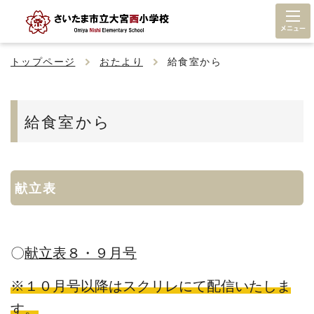
メニュー
トップページ
おたより
給食室から
給食室から
献立表
〇
献立表８・９月号
※１０月号以降はスクリレにて配信いたしま
す。